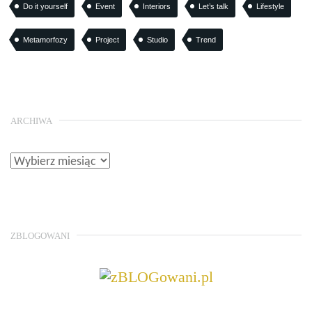
Do it yourself
Event
Interiors
Let’s talk
Lifestyle
Metamorfozy
Project
Studio
Trend
ARCHIWA
ZBLOGOWANI