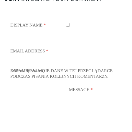
DISPLAY NAME
*
EMAIL ADDRESS
*
ZAPAMIĘTAJ MOJE DANE W TEJ PRZEGLĄDARCE
(will not be shared)
PODCZAS PISANIA KOLEJNYCH KOMENTARZY.
MESSAGE
*