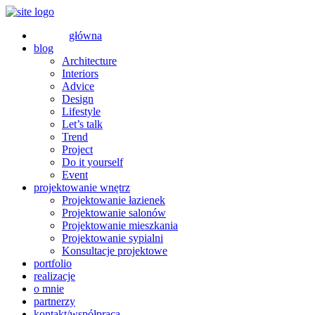
główna
blog
Architecture
Interiors
Advice
Design
Lifestyle
Let’s talk
Trend
Project
Do it yourself
Event
projektowanie wnętrz
Projektowanie łazienek
Projektowanie salonów
Projektowanie mieszkania
Projektowanie sypialni
Konsultacje projektowe
portfolio
realizacje
o mnie
partnerzy
kontakt/współpraca