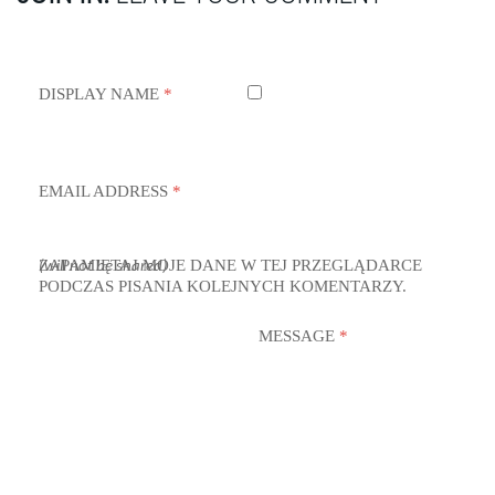
DISPLAY NAME
*
EMAIL ADDRESS
*
ZAPAMIĘTAJ MOJE DANE W TEJ PRZEGLĄDARCE
(will not be shared)
PODCZAS PISANIA KOLEJNYCH KOMENTARZY.
MESSAGE
*