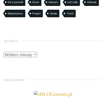
Do it yourself
Event
Interiors
Let’s talk
Lifestyle
Metamorfozy
Project
Studio
Trend
ARCHIWA
ZBLOGOWANI