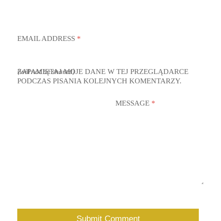
EMAIL ADDRESS
*
ZAPAMIĘTAJ MOJE DANE W TEJ PRZEGLĄDARCE
(will not be shared)
PODCZAS PISANIA KOLEJNYCH KOMENTARZY.
MESSAGE
*