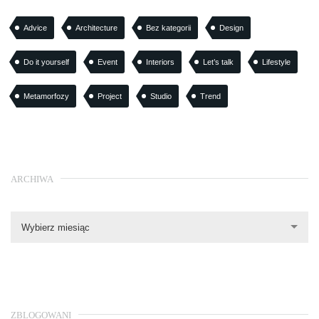
Advice
Architecture
Bez kategorii
Design
Do it yourself
Event
Interiors
Let’s talk
Lifestyle
Metamorfozy
Project
Studio
Trend
ARCHIWA
Wybierz miesiąc
ZBLOGOWANI