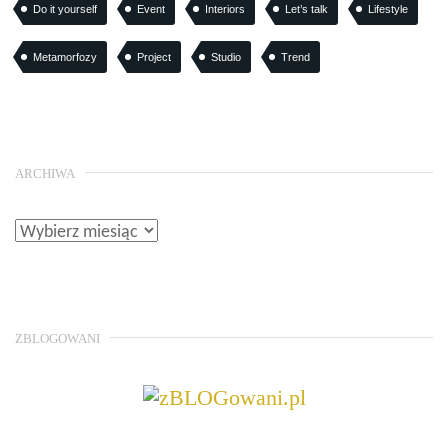
Do it yourself
Event
Interiors
Let’s talk
Lifestyle
Metamorfozy
Project
Studio
Trend
ARCHIWA
ZBLOGOWANI