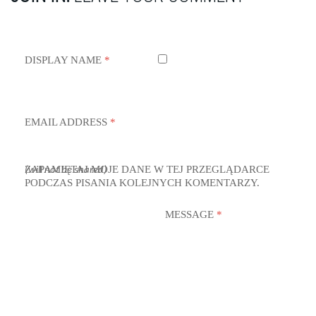
DISPLAY NAME
*
EMAIL ADDRESS
*
ZAPAMIĘTAJ MOJE DANE W TEJ PRZEGLĄDARCE
(will not be shared)
PODCZAS PISANIA KOLEJNYCH KOMENTARZY.
MESSAGE
*