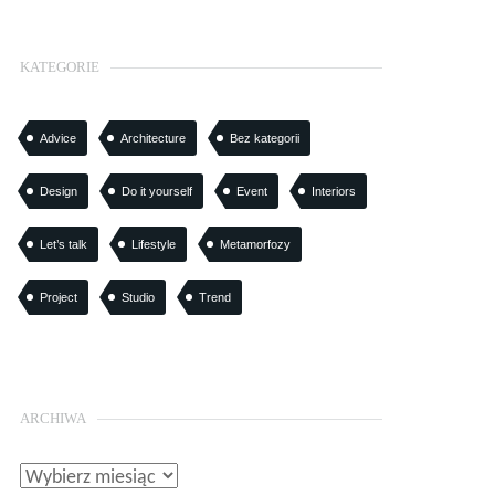
KATEGORIE
Advice
Architecture
Bez kategorii
Design
Do it yourself
Event
Interiors
Let’s talk
Lifestyle
Metamorfozy
Project
Studio
Trend
ARCHIWA