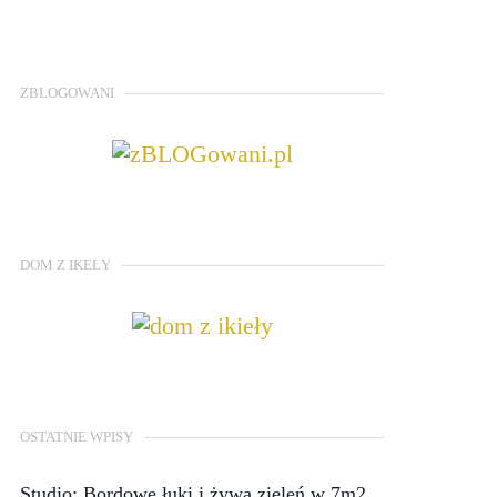
ZBLOGOWANI
DOM Z IKEŁY
OSTATNIE WPISY
Studio: Bordowe łuki i żywa zieleń w 7m2