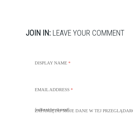
JOIN IN:
LEAVE YOUR COMMENT
DISPLAY NAME
*
EMAIL ADDRESS
*
(will not be shared)
ZAPAMIĘTAJ MOJE DANE W TEJ PRZEGLĄDAR