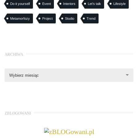
Do it yourself
Event
Interiors
Let’s talk
Lifestyle
Metamorfozy
Project
Studio
Trend
ARCHIWA
Wybierz miesiąc
ZBLOGOWANI