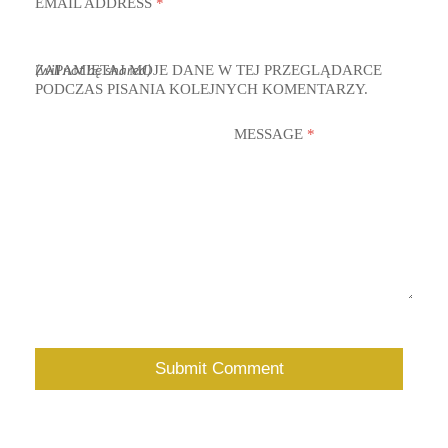
EMAIL ADDRESS
*
ZAPAMIĘTAJ MOJE DANE W TEJ PRZEGLĄDARCE
(will not be shared)
PODCZAS PISANIA KOLEJNYCH KOMENTARZY.
MESSAGE
*