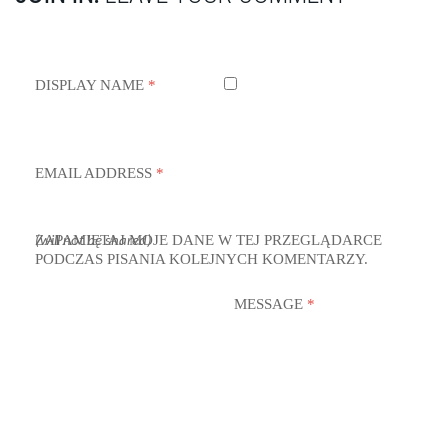
DISPLAY NAME
*
EMAIL ADDRESS
*
ZAPAMIĘTAJ MOJE DANE W TEJ PRZEGLĄDARCE
(will not be shared)
PODCZAS PISANIA KOLEJNYCH KOMENTARZY.
MESSAGE
*