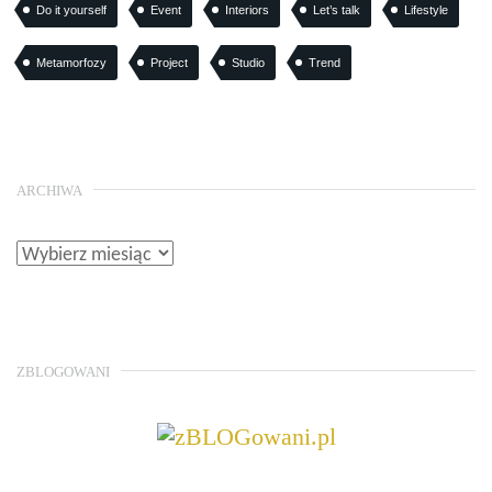
Do it yourself
Event
Interiors
Let’s talk
Lifestyle
Metamorfozy
Project
Studio
Trend
ARCHIWA
ZBLOGOWANI