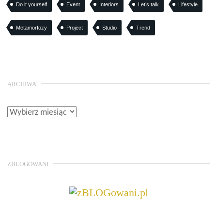
Do it yourself
Event
Interiors
Let’s talk
Lifestyle
Metamorfozy
Project
Studio
Trend
ARCHIWA
ZBLOGOWANI