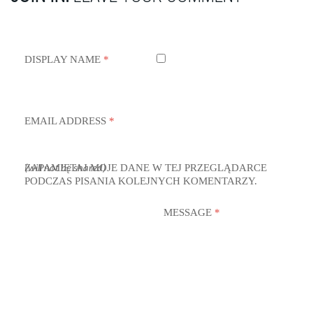
DISPLAY NAME
*
EMAIL ADDRESS
*
ZAPAMIĘTAJ MOJE DANE W TEJ PRZEGLĄDARCE
(will not be shared)
PODCZAS PISANIA KOLEJNYCH KOMENTARZY.
MESSAGE
*