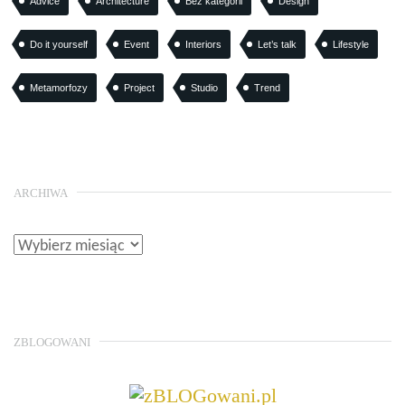
Advice
Architecture
Bez kategorii
Design
Do it yourself
Event
Interiors
Let’s talk
Lifestyle
Metamorfozy
Project
Studio
Trend
ARCHIWA
ZBLOGOWANI