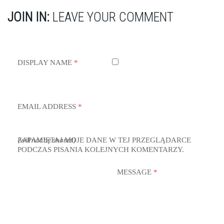
JOIN IN:
LEAVE YOUR COMMENT
DISPLAY NAME
*
EMAIL ADDRESS
*
ZAPAMIĘTAJ MOJE DANE W TEJ PRZEGLĄDARCE
(will not be shared)
PODCZAS PISANIA KOLEJNYCH KOMENTARZY.
MESSAGE
*