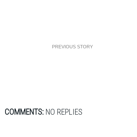
PREVIOUS STORY
Urządzamy łazienkę (IV): 10 tricków, które
powiększą Twoją małą, ciasną łazienkę!
COMMENTS:
NO REPLIES