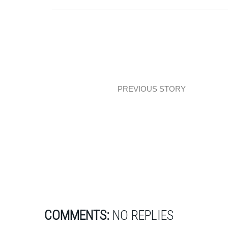
PREVIOUS STORY
Let’s talk: HOP Design, czyli polskie
wzornictwo w dobrej formie!
COMMENTS:
NO REPLIES