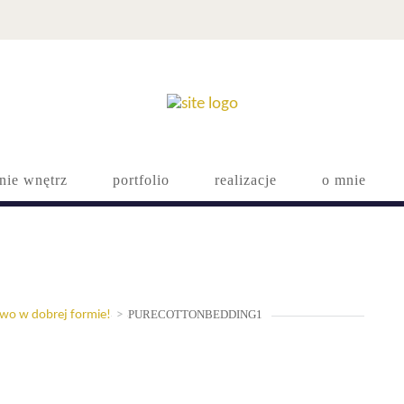
nie wnętrz
portfolio
realizacje
o mnie
PURECOTTONBEDDING1
ctwo w dobrej formie!
>