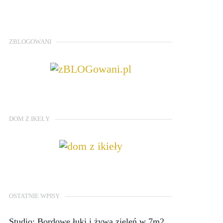
ZBLOGOWANI
DOM Z IKEŁY
OSTATNIE WPISY
Studio: Bordowe łuki i żywa zieleń w 7m2