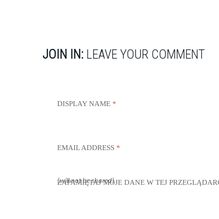
JOIN IN:
LEAVE YOUR COMMENT
DISPLAY NAME
*
EMAIL ADDRESS
*
(will not be shared)
ZAPAMIĘTAJ MOJE DANE W TEJ PRZEGLĄDAR