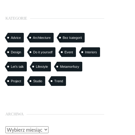
KATEGORIE
Advice
Architecture
Bez kategorii
Design
Do it yourself
Event
Interiors
Let’s talk
Lifestyle
Metamorfozy
Project
Studio
Trend
ARCHIWA