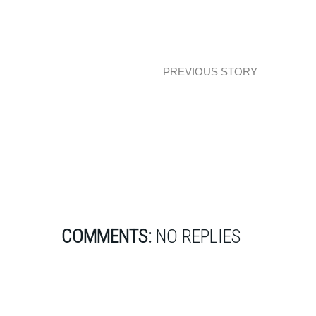
PREVIOUS STORY
#8 Noc z Designem już w czwartek!
COMMENTS:
NO REPLIES