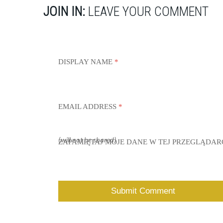
JOIN IN:
LEAVE YOUR COMMENT
DISPLAY NAME
*
EMAIL ADDRESS
*
(will not be shared)
ZAPAMIĘTAJ MOJE DANE W TEJ PRZEGLĄDAR