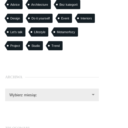
Advice
Architecture
Bez kategorii
Design
Do it yourself
Event
Interiors
Let’s talk
Lifestyle
Metamorfozy
Project
Studio
Trend
ARCHIWA
Wybierz miesiąc