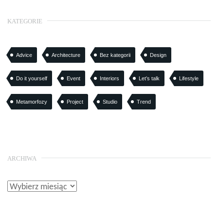
KATEGORIE
Advice
Architecture
Bez kategorii
Design
Do it yourself
Event
Interiors
Let’s talk
Lifestyle
Metamorfozy
Project
Studio
Trend
ARCHIWA