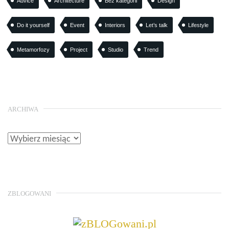
Advice
Architecture
Bez kategorii
Design
Do it yourself
Event
Interiors
Let’s talk
Lifestyle
Metamorfozy
Project
Studio
Trend
ARCHIWA
ZBLOGOWANI