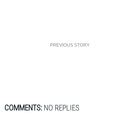
PREVIOUS STORY
#Wroclove Design: Było ciekawie, było
inspirująco, było miło!
COMMENTS:
NO REPLIES