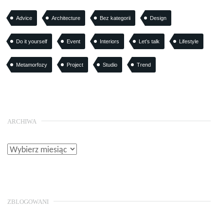
Advice
Architecture
Bez kategorii
Design
Do it yourself
Event
Interiors
Let’s talk
Lifestyle
Metamorfozy
Project
Studio
Trend
ARCHIWA
ZBLOGOWANI