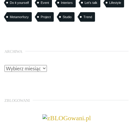
Do it yourself
Event
Interiors
Let’s talk
Lifestyle
Metamorfozy
Project
Studio
Trend
ARCHIWA
ZBLOGOWANI