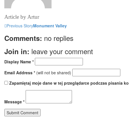
Article by
Artur
Previous Story
Monument Valley
no replies
Comments:
leave your comment
Join in:
Display Name
*
Email Address
*
(will not be shared)
Zapamiętaj moje dane w tej przeglądarce podczas pisania ko
Message
*