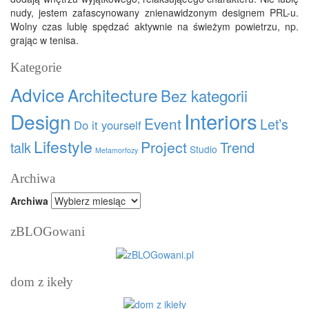
nudy, jestem zafascynowany znienawidzonym designem PRL-u.
Wolny czas lubię spędzać aktywnie na świeżym powietrzu, np.
grając w tenisa.
Kategorie
Advice
Architecture
Bez kategorii
Interiors
Design
Event
Let’s
Do it yourself
Lifestyle
Project
talk
Trend
Studio
Metamorfozy
Archiwa
Archiwa
zBLOGowani
dom z ikeły