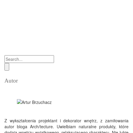
Autor
Z wykształcenia projektant i dekorator wnętrz, z zamiłowania
autor bloga Arch/tecture. Uwielbiam naturalne produkty, które
dodają wnętrzu wyjątkowego, relaksującego charakteru. Nie lubię