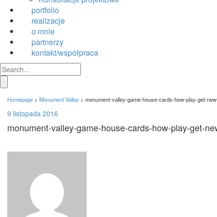
portfolio
realizacje
o mnie
partnerzy
kontakt/współpraca
Homepage
>
Monument Valley
>
monument-valley-game-house-cards-how-play-get-new-l
9 listopada 2016
monument-valley-game-house-cards-how-play-get-new-