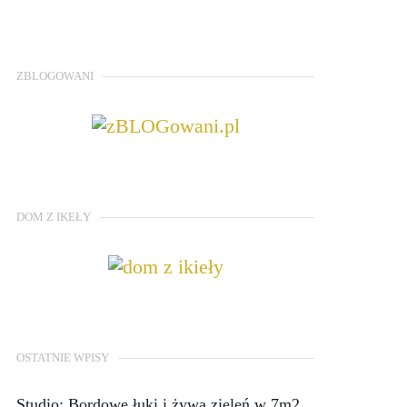
ZBLOGOWANI
DOM Z IKEŁY
OSTATNIE WPISY
Studio: Bordowe łuki i żywa zieleń w 7m2