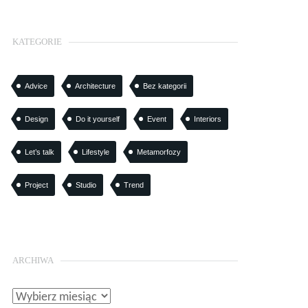
KATEGORIE
Advice
Architecture
Bez kategorii
Design
Do it yourself
Event
Interiors
Let’s talk
Lifestyle
Metamorfozy
Project
Studio
Trend
ARCHIWA