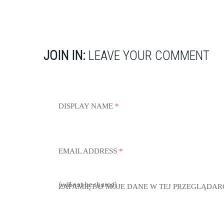
JOIN IN:
LEAVE YOUR COMMENT
DISPLAY NAME
*
EMAIL ADDRESS
*
(will not be shared)
ZAPAMIĘTAJ MOJE DANE W TEJ PRZEGLĄDAR