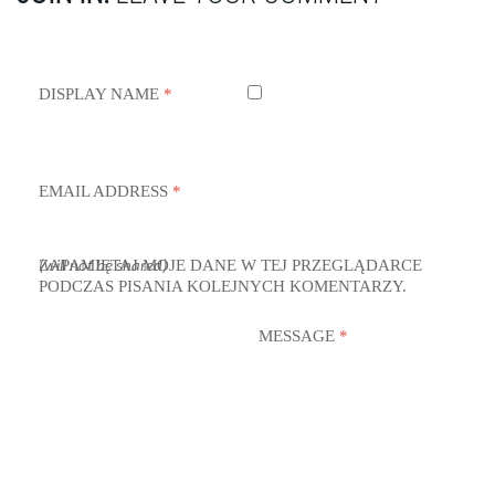
DISPLAY NAME
*
EMAIL ADDRESS
*
ZAPAMIĘTAJ MOJE DANE W TEJ PRZEGLĄDARCE
(will not be shared)
PODCZAS PISANIA KOLEJNYCH KOMENTARZY.
MESSAGE
*