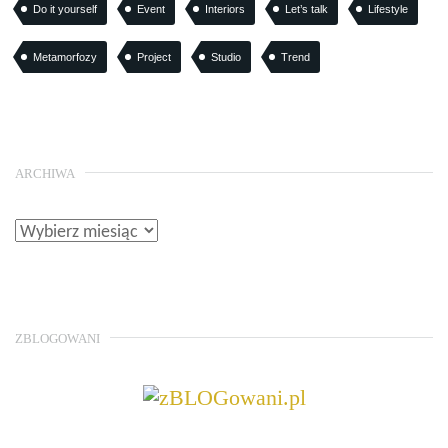
Do it yourself
Event
Interiors
Let’s talk
Lifestyle
Metamorfozy
Project
Studio
Trend
ARCHIWA
ZBLOGOWANI