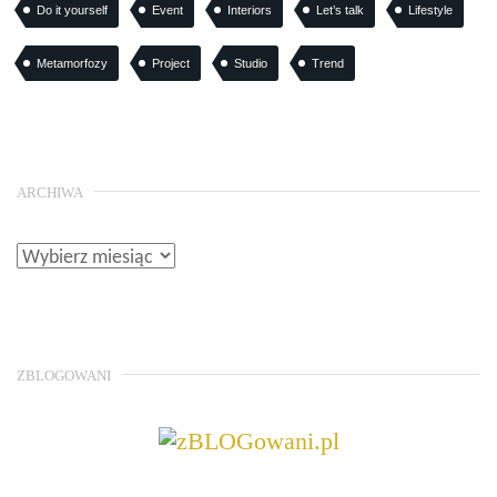
Do it yourself
Event
Interiors
Let’s talk
Lifestyle
Metamorfozy
Project
Studio
Trend
ARCHIWA
ZBLOGOWANI