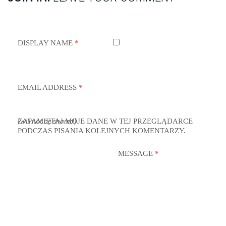
DISPLAY NAME
*
EMAIL ADDRESS
*
ZAPAMIĘTAJ MOJE DANE W TEJ PRZEGLĄDARCE
(will not be shared)
PODCZAS PISANIA KOLEJNYCH KOMENTARZY.
MESSAGE
*