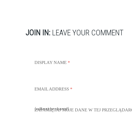
JOIN IN:
LEAVE YOUR COMMENT
DISPLAY NAME
*
EMAIL ADDRESS
*
(will not be shared)
ZAPAMIĘTAJ MOJE DANE W TEJ PRZEGLĄDAR