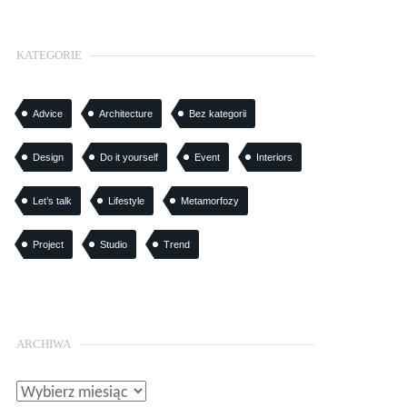
KATEGORIE
Advice
Architecture
Bez kategorii
Design
Do it yourself
Event
Interiors
Let’s talk
Lifestyle
Metamorfozy
Project
Studio
Trend
ARCHIWA