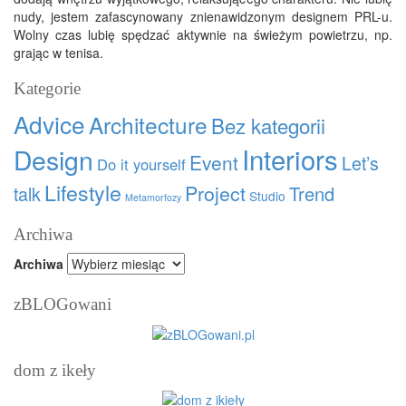
nudy, jestem zafascynowany znienawidzonym designem PRL-u.
Wolny czas lubię spędzać aktywnie na świeżym powietrzu, np.
grając w tenisa.
Kategorie
Advice
Architecture
Bez kategorii
Interiors
Design
Event
Let’s
Do it yourself
Lifestyle
Project
talk
Trend
Studio
Metamorfozy
Archiwa
Archiwa
zBLOGowani
dom z ikeły