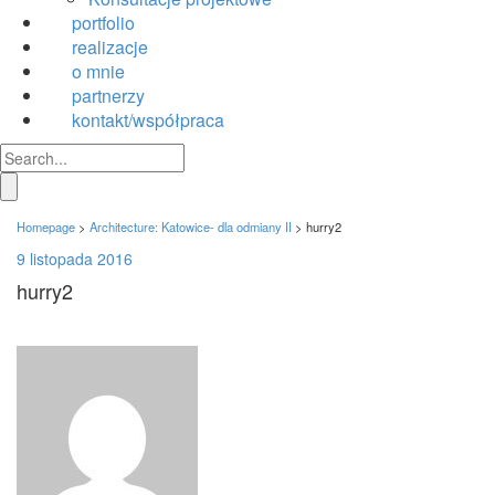
portfolio
realizacje
o mnie
partnerzy
kontakt/współpraca
Homepage
>
Architecture: Katowice- dla odmiany II
>
hurry2
9 listopada 2016
hurry2