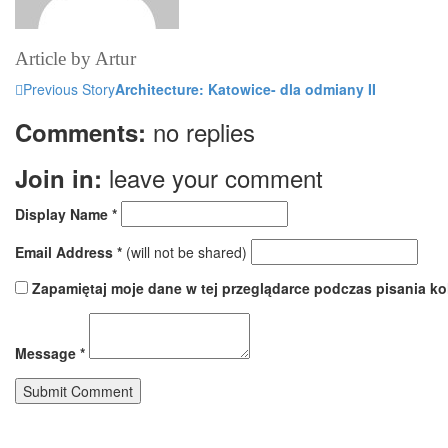
Article by
Artur
Previous Story
Architecture: Katowice- dla odmiany II
no replies
Comments:
leave your comment
Join in:
Display Name
*
Email Address
*
(will not be shared)
Zapamiętaj moje dane w tej przeglądarce podczas pisania ko
Message
*