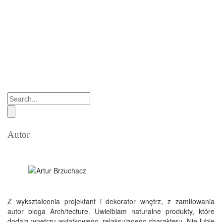
Autor
Z wykształcenia projektant i dekorator wnętrz, z zamiłowania
autor bloga Arch/tecture. Uwielbiam naturalne produkty, które
dodają wnętrzu wyjątkowego, relaksującego charakteru. Nie lubię