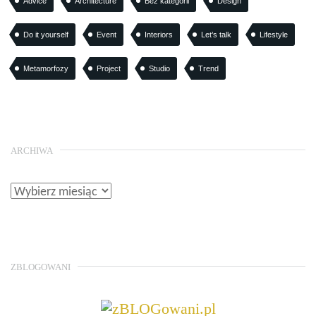
Advice
Architecture
Bez kategorii
Design
Do it yourself
Event
Interiors
Let’s talk
Lifestyle
Metamorfozy
Project
Studio
Trend
ARCHIWA
ZBLOGOWANI