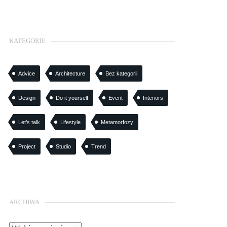
KATEGORIE
Advice
Architecture
Bez kategorii
Design
Do it yourself
Event
Interiors
Let’s talk
Lifestyle
Metamorfozy
Project
Studio
Trend
ARCHIWA