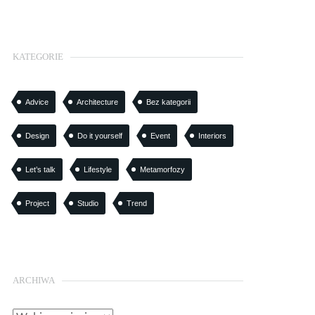
KATEGORIE
Advice
Architecture
Bez kategorii
Design
Do it yourself
Event
Interiors
Let’s talk
Lifestyle
Metamorfozy
Project
Studio
Trend
ARCHIWA