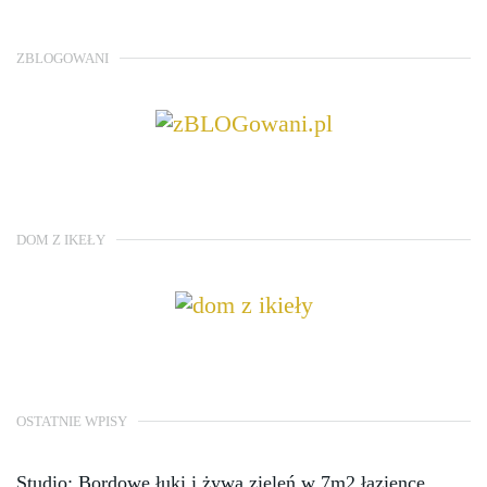
ZBLOGOWANI
DOM Z IKEŁY
OSTATNIE WPISY
Studio: Bordowe łuki i żywa zieleń w 7m2 łazience