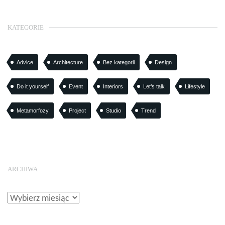
KATEGORIE
Advice
Architecture
Bez kategorii
Design
Do it yourself
Event
Interiors
Let’s talk
Lifestyle
Metamorfozy
Project
Studio
Trend
ARCHIWA