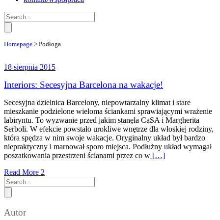
Homepage
>
Podłoga
18 sierpnia 2015
Interiors: Secesyjna Barcelona na wakacje!
Secesyjna dzielnica Barcelony, niepowtarzalny klimat i stare
mieszkanie podzielone wieloma ściankami sprawiającymi wrażenie
labiryntu. To wyzwanie przed jakim stanęła CaSA i Margherita
Serboli. W efekcie powstało urokliwe wnętrze dla włoskiej rodziny,
która spędza w nim swoje wakacje. Oryginalny układ był bardzo
niepraktyczny i marnował sporo miejsca. Podłużny układ wymagał
poszatkowania przestrzeni ścianami przez co w
[…]
Read More
2
Autor