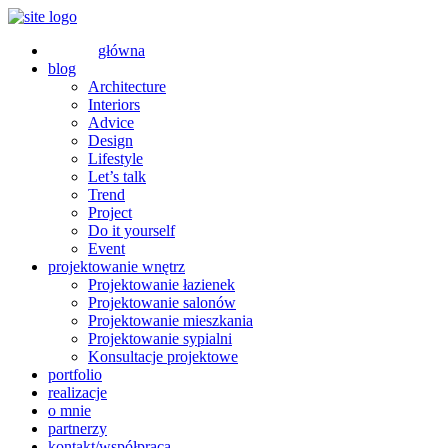
główna
blog
Architecture
Interiors
Advice
Design
Lifestyle
Let’s talk
Trend
Project
Do it yourself
Event
projektowanie wnętrz
Projektowanie łazienek
Projektowanie salonów
Projektowanie mieszkania
Projektowanie sypialni
Konsultacje projektowe
portfolio
realizacje
o mnie
partnerzy
kontakt/współpraca