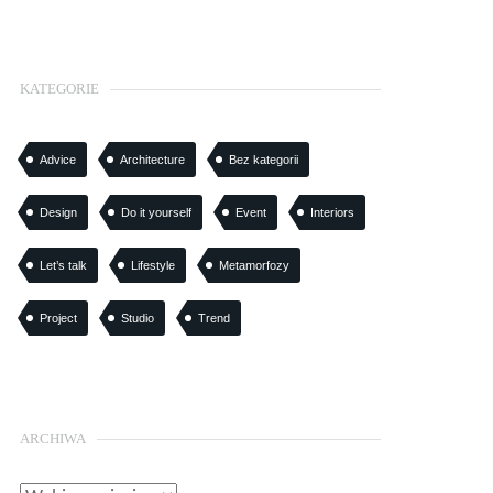
KATEGORIE
Advice
Architecture
Bez kategorii
Design
Do it yourself
Event
Interiors
Let’s talk
Lifestyle
Metamorfozy
Project
Studio
Trend
ARCHIWA