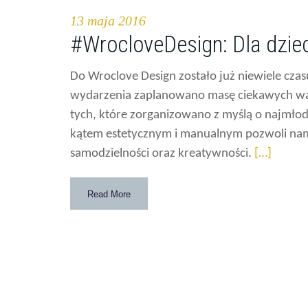
13 maja 2016
#WrocloveDesign: Dla dziec
Do Wroclove Design zostało już niewiele czasu!
wydarzenia zaplanowano masę ciekawych war
tych, które zorganizowano z myślą o najmłod
kątem estetycznym i manualnym pozwoli nam u
samodzielności oraz kreatywności.
[…]
Read More