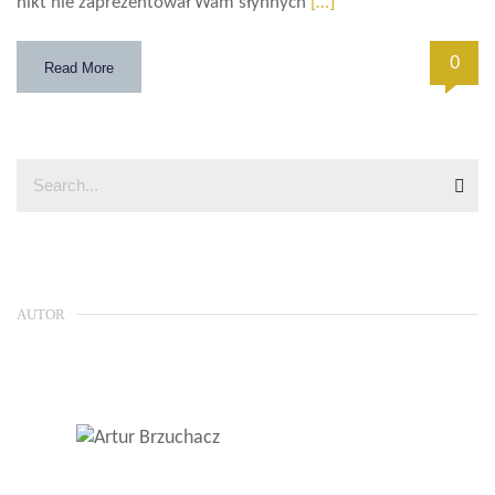
nikt nie zaprezentował Wam słynnych
[…]
0
Read More
AUTOR