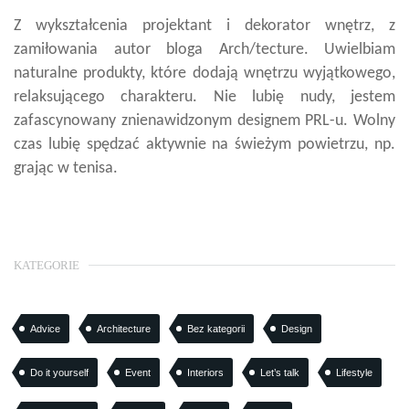
Z wykształcenia projektant i dekorator wnętrz, z
zamiłowania autor bloga Arch/tecture. Uwielbiam
naturalne produkty, które dodają wnętrzu wyjątkowego,
relaksującego charakteru. Nie lubię nudy, jestem
zafascynowany znienawidzonym designem PRL-u. Wolny
czas lubię spędzać aktywnie na świeżym powietrzu, np.
grając w tenisa.
KATEGORIE
Advice
Architecture
Bez kategorii
Design
Do it yourself
Event
Interiors
Let’s talk
Lifestyle