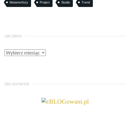
Metamorfozy
Project
Studio
Trend
ARCHIWA
ZBLOGOWANI