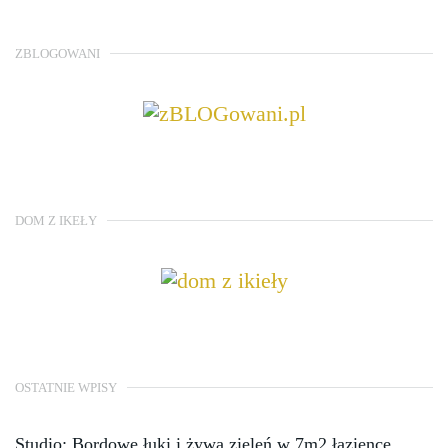
ZBLOGOWANI
DOM Z IKEŁY
OSTATNIE WPISY
Studio: Bordowe łuki i żywa zieleń w 7m2 łazience