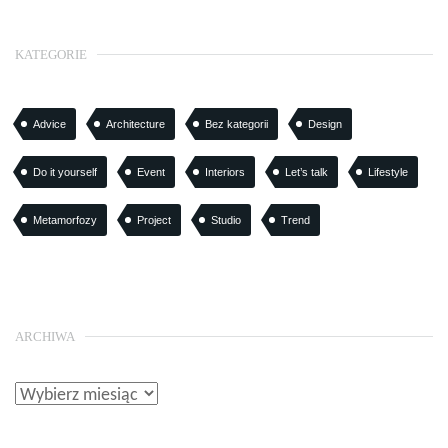
KATEGORIE
Advice
Architecture
Bez kategorii
Design
Do it yourself
Event
Interiors
Let’s talk
Lifestyle
Metamorfozy
Project
Studio
Trend
ARCHIWA