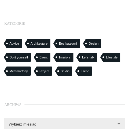
KATEGORIE
Advice
Architecture
Bez kategorii
Design
Do it yourself
Event
Interiors
Let’s talk
Lifestyle
Metamorfozy
Project
Studio
Trend
ARCHIWA
Wybierz miesiąc