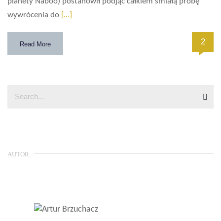
planety Naboo) postanowił podjąć całkiem śmiałą próbę
wywrócenia do
[…]
2
Read More
AUTOR