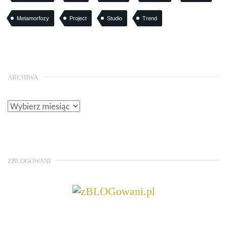
Metamorfozy
Project
Studio
Trend
ARCHIWA
ZBLOGOWANI