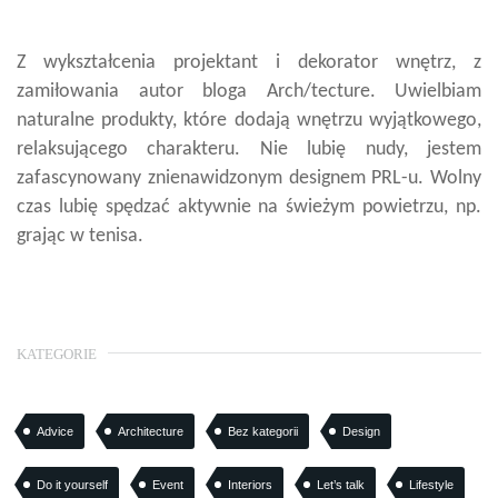
Z wykształcenia projektant i dekorator wnętrz, z
zamiłowania autor bloga Arch/tecture. Uwielbiam
naturalne produkty, które dodają wnętrzu wyjątkowego,
relaksującego charakteru. Nie lubię nudy, jestem
zafascynowany znienawidzonym designem PRL-u. Wolny
czas lubię spędzać aktywnie na świeżym powietrzu, np.
grając w tenisa.
KATEGORIE
Advice
Architecture
Bez kategorii
Design
Do it yourself
Event
Interiors
Let’s talk
Lifestyle