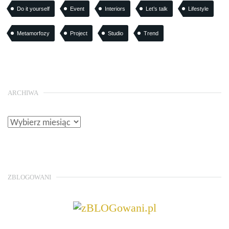
Do it yourself
Event
Interiors
Let’s talk
Lifestyle
Metamorfozy
Project
Studio
Trend
ARCHIWA
ZBLOGOWANI