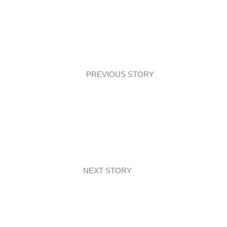
PREVIOUS STORY
Studio: Szara łazienka – realizacja
NEXT STORY
Trend: Sieciówkowy przegląd