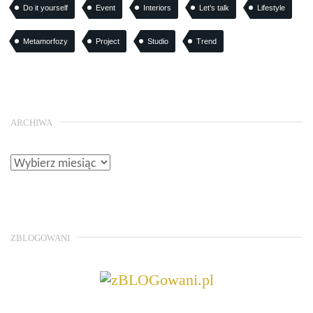
Do it yourself
Event
Interiors
Let’s talk
Lifestyle
Metamorfozy
Project
Studio
Trend
ARCHIWA
ZBLOGOWANI