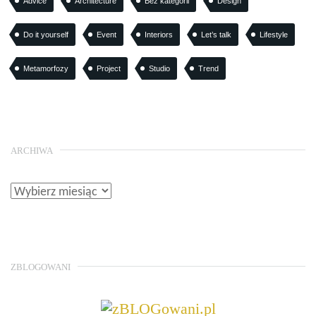
Advice
Architecture
Bez kategorii
Design
Do it yourself
Event
Interiors
Let’s talk
Lifestyle
Metamorfozy
Project
Studio
Trend
ARCHIWA
ZBLOGOWANI