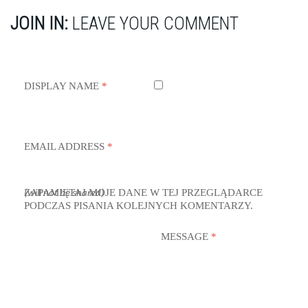
JOIN IN:
LEAVE YOUR COMMENT
DISPLAY NAME
*
EMAIL ADDRESS
*
ZAPAMIĘTAJ MOJE DANE W TEJ PRZEGLĄDARCE
(will not be shared)
PODCZAS PISANIA KOLEJNYCH KOMENTARZY.
MESSAGE
*