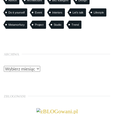
Advice
Architecture
Bez kategorii
Design
Do it yourself
Event
Interiors
Let’s talk
Lifestyle
Metamorfozy
Project
Studio
Trend
ARCHIWA
ZBLOGOWANI