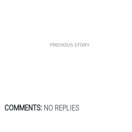
PREVIOUS STORY
Advices: Nie bierz pracy do łóżka czyli
domowe biuro!
COMMENTS:
NO REPLIES