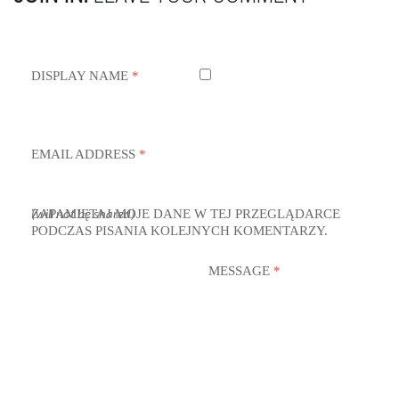
DISPLAY NAME
*
EMAIL ADDRESS
*
ZAPAMIĘTAJ MOJE DANE W TEJ PRZEGLĄDARCE
(will not be shared)
PODCZAS PISANIA KOLEJNYCH KOMENTARZY.
MESSAGE
*