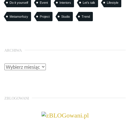
Do it yourself
Event
Interiors
Let’s talk
Lifestyle
Metamorfozy
Project
Studio
Trend
ARCHIWA
ZBLOGOWANI