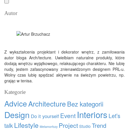
Autor
Z wykształcenia projektant i dekorator wnętrz, z zamiłowania
autor bloga Arch/tecture. Uwielbiam naturalne produkty, które
dodają wnętrzu wyjątkowego, relaksującego charakteru. Nie lubię
nudy, jestem zafascynowany znienawidzonym designem PRL-u.
Wolny czas lubię spędzać aktywnie na świeżym powietrzu, np.
grając w tenisa.
Kategorie
Advice
Architecture
Bez kategorii
Interiors
Design
Event
Let’s
Do it yourself
Lifestyle
Project
talk
Trend
Studio
Metamorfozy