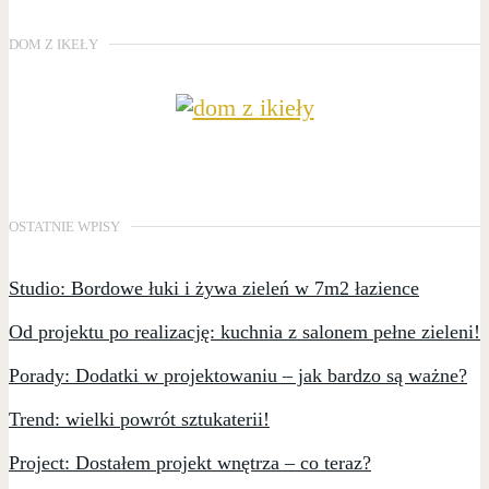
DOM Z IKEŁY
OSTATNIE WPISY
Studio: Bordowe łuki i żywa zieleń w 7m2 łazience
Od projektu po realizację: kuchnia z salonem pełne zieleni!
Porady: Dodatki w projektowaniu – jak bardzo są ważne?
Trend: wielki powrót sztukaterii!
Project: Dostałem projekt wnętrza – co teraz?