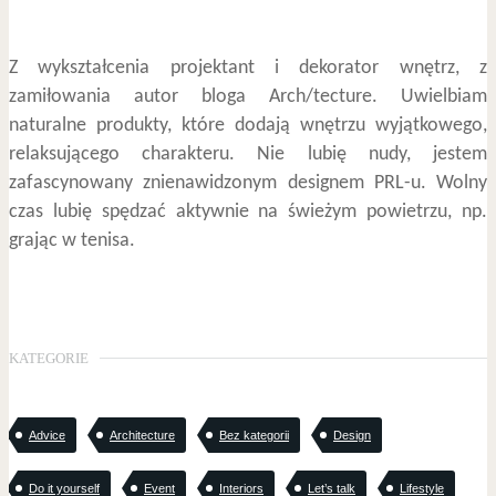
Z wykształcenia projektant i dekorator wnętrz, z
zamiłowania autor bloga Arch/tecture. Uwielbiam
naturalne produkty, które dodają wnętrzu wyjątkowego,
relaksującego charakteru. Nie lubię nudy, jestem
zafascynowany znienawidzonym designem PRL-u. Wolny
czas lubię spędzać aktywnie na świeżym powietrzu, np.
grając w tenisa.
KATEGORIE
Advice
Architecture
Bez kategorii
Design
Do it yourself
Event
Interiors
Let’s talk
Lifestyle