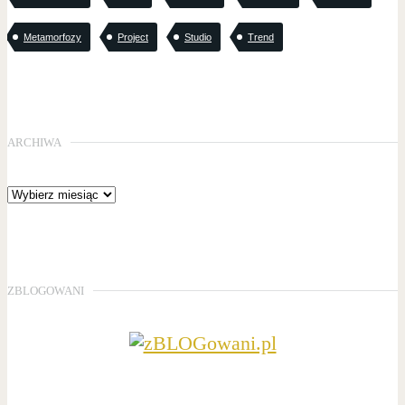
Metamorfozy
Project
Studio
Trend
ARCHIWA
ZBLOGOWANI